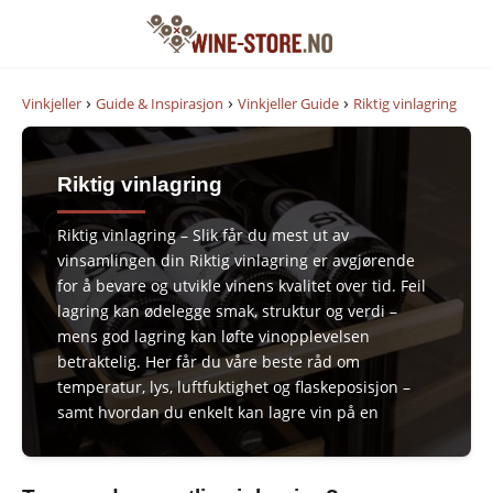
›
›
›
Vinkjeller
Guide & Inspirasjon
Vinkjeller Guide
Riktig vinlagring
Riktig vinlagring
Riktig vinlagring – Slik får du mest ut av
vinsamlingen din Riktig vinlagring er avgjørende
for å bevare og utvikle vinens kvalitet over tid. Feil
lagring kan ødelegge smak, struktur og verdi –
mens god lagring kan løfte vinopplevelsen
betraktelig. Her får du våre beste råd om
temperatur, lys, luftfuktighet og flaskeposisjon –
samt hvordan du enkelt kan lagre vin på en
bærekraftig og elegant måte hjemme.