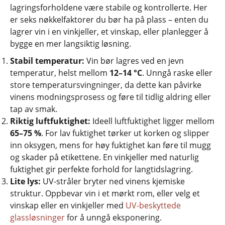
lagringsforholdene være stabile og kontrollerte. Her
er seks nøkkelfaktorer du bør ha på plass – enten du
lagrer vin i en vinkjeller, et vinskap, eller planlegger å
bygge en mer langsiktig løsning.
Stabil temperatur:
Vin bør lagres ved en jevn
temperatur, helst mellom
12–14 °C
. Unngå raske eller
store temperatursvingninger, da dette kan påvirke
vinens modningsprosess og føre til tidlig aldring eller
tap av smak.
Riktig luftfuktighet:
Ideell luftfuktighet ligger mellom
65–75 %
. For lav fuktighet tørker ut korken og slipper
inn oksygen, mens for høy fuktighet kan føre til mugg
og skader på etikettene. En vinkjeller med naturlig
fuktighet gir perfekte forhold for langtidslagring.
Lite lys:
UV-stråler bryter ned vinens kjemiske
struktur. Oppbevar vin i et mørkt rom, eller velg et
vinskap eller en vinkjeller med
UV-beskyttede
glassløsninger
for å unngå eksponering.