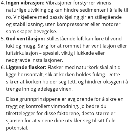
Ingen vibrasjon:
Vibrasjoner forstyrrer vinens
naturlige utvikling og kan hindre sedimenter i å falle til
ro. Vinkjellere med passiv kjøling gir en stillegående
og stabil løsning, uten kompressorer eller motorer
som skaper bevegelse.
God ventilasjon:
Stillestående luft kan føre til vond
lukt og mugg. Sørg for at rommet har ventilasjon eller
luftsirkulasjon – spesielt viktig i lukkede eller
nedgravde installasjoner.
Liggende flasker:
Flasker med naturkork skal alltid
ligge horisontalt, slik at korken holdes fuktig. Dette
sikrer at korken holder seg tett, og hindrer oksygen i å
trenge inn og ødelegge vinen.
Disse grunnprinsippene er avgjørende for å sikre en
trygg og kontrollert vinmodning. Jo bedre du
tilrettelegger for disse faktorene, desto større er
sjansen for at vinene dine utvikler seg til sitt fulle
potensial.