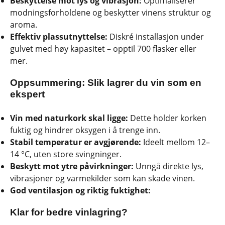
Beskyttelse mot lys og vibrasjon:
Optimaliserer
modningsforholdene og beskytter vinens struktur og
aroma.
Effektiv plassutnyttelse:
Diskré installasjon under
gulvet med høy kapasitet – opptil 700 flasker eller
mer.
Oppsummering: Slik lagrer du vin som en
ekspert
Vin med naturkork skal ligge:
Dette holder korken
fuktig og hindrer oksygen i å trenge inn.
Stabil temperatur er avgjørende:
Ideelt mellom 12–
14 °C, uten store svingninger.
Beskytt mot ytre påvirkninger:
Unngå direkte lys,
vibrasjoner og varmekilder som kan skade vinen.
God ventilasjon og riktig fuktighet:
Klar for bedre vinlagring?