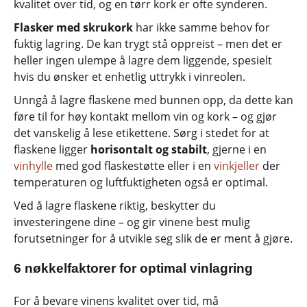
kvalitet over tid, og en tørr kork er ofte synderen.
Flasker med skrukork
har ikke samme behov for
fuktig lagring. De kan trygt stå oppreist – men det er
heller ingen ulempe å lagre dem liggende, spesielt
hvis du ønsker et enhetlig uttrykk i vinreolen.
Unngå å lagre flaskene med bunnen opp, da dette kan
føre til for høy kontakt mellom vin og kork – og gjør
det vanskelig å lese etikettene. Sørg i stedet for at
flaskene ligger
horisontalt og stabilt
, gjerne i en
vinhylle
med god flaskestøtte eller i en
vinkjeller
der
temperaturen og luftfuktigheten også er optimal.
Ved å lagre flaskene riktig, beskytter du
investeringene dine – og gir vinene best mulig
forutsetninger for å utvikle seg slik de er ment å gjøre.
6 nøkkelfaktorer for optimal vinlagring
For å bevare vinens kvalitet over tid, må