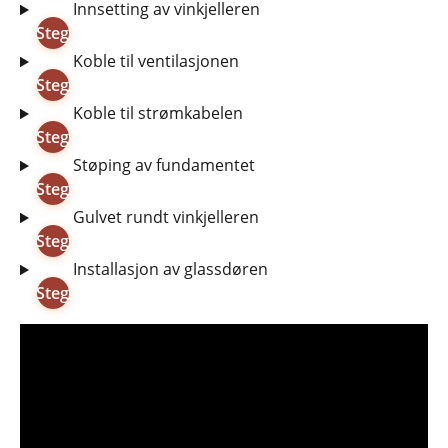
▶
Innsetting av vinkjelleren
Steg
2:
▶
Koble til ventilasjonen
Steg
3:
▶
Koble til strømkabelen
Steg
4:
▶
Støping av fundamentet
Steg
5:
▶
Gulvet rundt vinkjelleren
Steg
6:
▶
Installasjon av glassdøren
Steg
7: