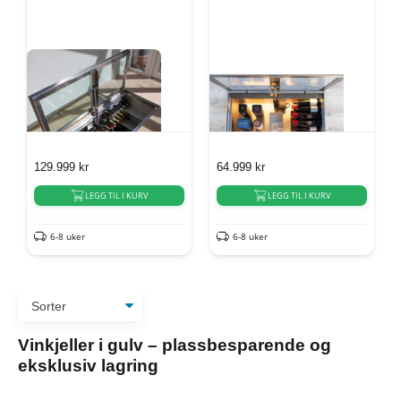
129.999
kr
64.999
kr
LEGG TIL I KURV
LEGG TIL I KURV
6-8 uker
6-8 uker
Vinkjeller i gulv – plassbesparende og
eksklusiv lagring