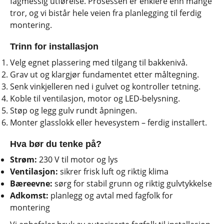
fagmessig utførelse. Prosessen er enklere enn mange
tror, og vi bistår hele veien fra planlegging til ferdig
montering.
Trinn for installasjon
Velg egnet plassering med tilgang til bakkenivå.
Grav ut og klargjør fundamentet etter måltegning.
Senk vinkjelleren ned i gulvet og kontroller tetning.
Koble til ventilasjon, motor og LED-belysning.
Støp og legg gulv rundt åpningen.
Monter glasslokk eller hevesystem – ferdig installert.
Hva bør du tenke på?
Strøm:
230 V til motor og lys
Ventilasjon:
sikrer frisk luft og riktig klima
Bæreevne:
sørg for stabil grunn og riktig gulvtykkelse
Adkomst:
planlegg og avtal med fagfolk for
montering