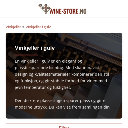
»
Vinkjeller
Vinkjeller i gulv
Vinkjeller i gulv
En vinkjeller i gulv er en elegant og
plassbesparende løsning. Med skandinavisk
design og kvalitetsmaterialer kombinerer den stil
og funksjon, og gir stabile forhold for vinen med
jevn temperatur og fuktighet.
Den diskrete plasseringen sparer plass og gir et
moderne uttrykk. Du kan vise frem samlingen din
gjennom en elegant glassdør – en praktisk og
luksuriøs detalj i rommet.