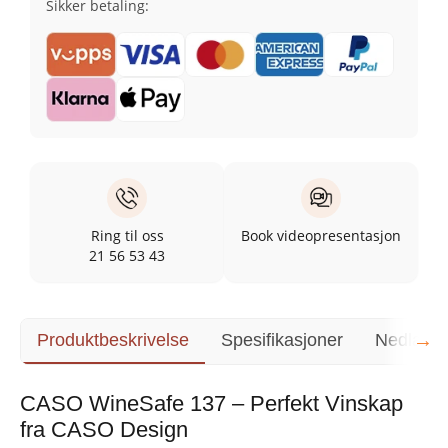
Sikker betaling:
Ring til oss
Book videopresentasjon
21 56 53 43
→
Produktbeskrivelse
Spesifikasjoner
Nedlasti
CASO WineSafe 137 – Perfekt Vinskap
fra CASO Design