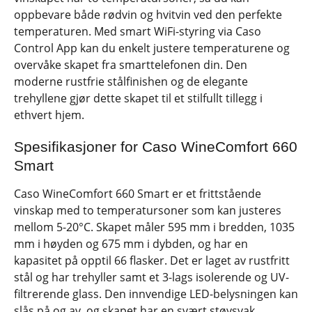
oppbevare både rødvin og hvitvin ved den perfekte
temperaturen. Med smart WiFi-styring via Caso
Control App kan du enkelt justere temperaturene og
overvåke skapet fra smarttelefonen din. Den
moderne rustfrie stålfinishen og de elegante
trehyllene gjør dette skapet til et stilfullt tillegg i
ethvert hjem.
Spesifikasjoner for Caso WineComfort 660
Smart
Caso WineComfort 660 Smart er et frittstående
vinskap med to temperatursoner som kan justeres
mellom 5-20°C. Skapet måler 595 mm i bredden, 1035
mm i høyden og 675 mm i dybden, og har en
kapasitet på opptil 66 flasker. Det er laget av rustfritt
stål og har trehyller samt et 3-lags isolerende og UV-
filtrerende glass. Den innvendige LED-belysningen kan
slås på og av, og skapet har en svært støysvak