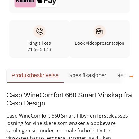
Ring til oss
Book videopresentasjon
21 56 53 43
→
Produktbeskrivelse
Spesifikasjoner
Nedlasti
Caso WineComfort 660 Smart Vinskap fra
Caso Design
Caso WineComfort 660 Smart tilbyr en førsteklasses
løsning for vinelskere som ønsker å oppbevare
samlingen sin under optimale forhold. Dette
vinskapet har to temperatursoner, så du kan