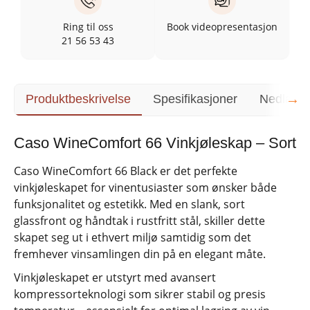
Ring til oss
Book videopresentasjon
21 56 53 43
→
Produktbeskrivelse
Spesifikasjoner
Nedlasti
Caso WineComfort 66 Vinkjøleskap – Sort
Caso WineComfort 66 Black er det perfekte
vinkjøleskapet for vinentusiaster som ønsker både
funksjonalitet og estetikk. Med en slank, sort
glassfront og håndtak i rustfritt stål, skiller dette
skapet seg ut i ethvert miljø samtidig som det
fremhever vinsamlingen din på en elegant måte.
Vinkjøleskapet er utstyrt med avansert
kompressorteknologi som sikrer stabil og presis