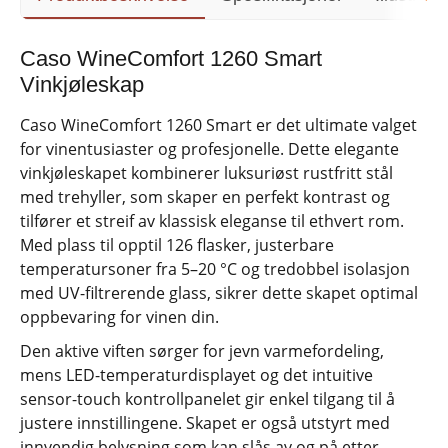
Caso WineComfort 1260 Smart
Vinkjøleskap
Caso WineComfort 1260 Smart er det ultimate valget
for vinentusiaster og profesjonelle. Dette elegante
vinkjøleskapet kombinerer luksuriøst rustfritt stål
med trehyller, som skaper en perfekt kontrast og
tilfører et streif av klassisk eleganse til ethvert rom.
Med plass til opptil 126 flasker, justerbare
temperatursoner fra 5–20 °C og tredobbel isolasjon
med UV-filtrerende glass, sikrer dette skapet optimal
oppbevaring for vinen din.
Den aktive viften sørger for jevn varmefordeling,
mens LED-temperaturdisplayet og det intuitive
sensor-touch kontrollpanelet gir enkel tilgang til å
justere innstillingene. Skapet er også utstyrt med
innvendig belysning som kan slås av og på etter