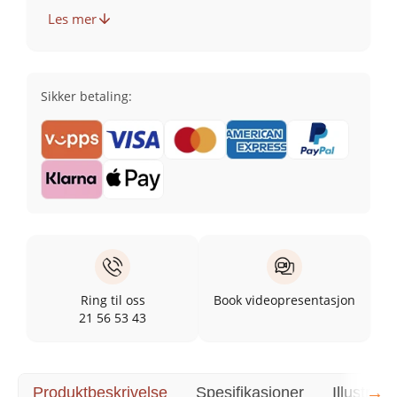
Les mer
Sikker betaling:
Ring til oss
Book videopresentasjon
21 56 53 43
→
Produktbeskrivelse
Spesifikasjoner
Illustrasj