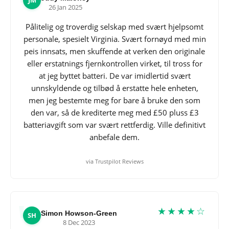
JM
26 Jan 2025
Pålitelig og troverdig selskap med svært hjelpsomt
personale, spesielt Virginia. Svært fornøyd med min
peis innsats, men skuffende at verken den originale
eller erstatnings fjernkontrollen virket, til tross for
at jeg byttet batteri. De var imidlertid svært
unnskyldende og tilbød å erstatte hele enheten,
men jeg bestemte meg for bare å bruke den som
den var, så de krediterte meg med £50 pluss £3
batteriavgift som var svært rettferdig. Ville definitivt
anbefale dem.
via Trustpilot Reviews
★★★★☆
Simon Howson-Green
SH
8 Dec 2023