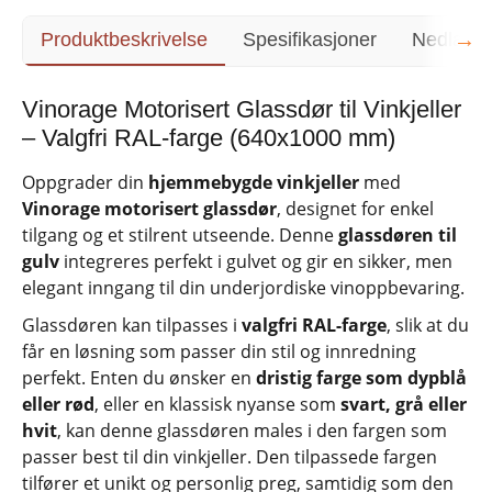
→
Produktbeskrivelse
Spesifikasjoner
Nedlasti
Vinorage Motorisert Glassdør til Vinkjeller
– Valgfri RAL-farge (640x1000 mm)
Oppgrader din
hjemmebygde vinkjeller
med
Vinorage motorisert glassdør
, designet for enkel
tilgang og et stilrent utseende. Denne
glassdøren til
gulv
integreres perfekt i gulvet og gir en sikker, men
elegant inngang til din underjordiske vinoppbevaring.
Glassdøren kan tilpasses i
valgfri RAL-farge
, slik at du
får en løsning som passer din stil og innredning
perfekt. Enten du ønsker en
dristig farge som dypblå
eller rød
, eller en klassisk nyanse som
svart, grå eller
hvit
, kan denne glassdøren males i den fargen som
passer best til din vinkjeller. Den tilpassede fargen
tilfører et unikt og personlig preg, samtidig som den