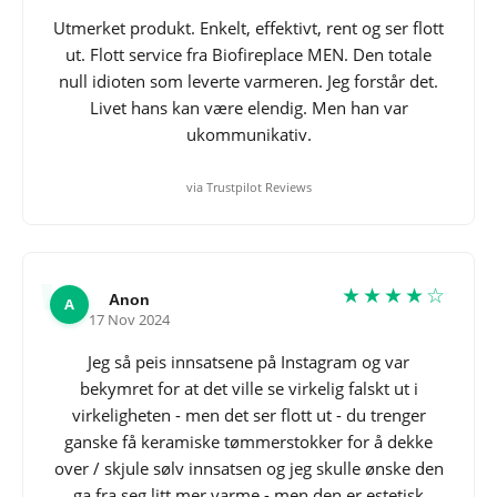
Utmerket produkt. Enkelt, effektivt, rent og ser flott
ut. Flott service fra Biofireplace MEN. Den totale
null idioten som leverte varmeren. Jeg forstår det.
Livet hans kan være elendig. Men han var
ukommunikativ.
via Trustpilot Reviews
★★★★☆
Anon
A
17 Nov 2024
Jeg så peis innsatsene på Instagram og var
bekymret for at det ville se virkelig falskt ut i
virkeligheten - men det ser flott ut - du trenger
ganske få keramiske tømmerstokker for å dekke
over / skjule sølv innsatsen og jeg skulle ønske den
ga fra seg litt mer varme - men den er estetisk