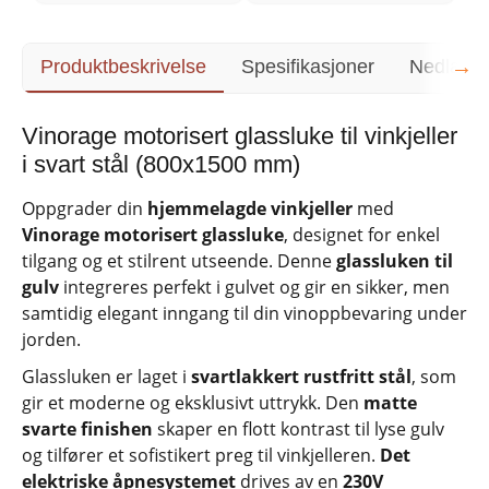
→
Produktbeskrivelse
Spesifikasjoner
Nedlasti
Vinorage motorisert glassluke til vinkjeller
i svart stål (800x1500 mm)
Oppgrader din
hjemmelagde vinkjeller
med
Vinorage motorisert glassluke
, designet for enkel
tilgang og et stilrent utseende. Denne
glassluken til
gulv
integreres perfekt i gulvet og gir en sikker, men
samtidig elegant inngang til din vinoppbevaring under
jorden.
Glassluken er laget i
svartlakkert rustfritt stål
, som
gir et moderne og eksklusivt uttrykk. Den
matte
svarte finishen
skaper en flott kontrast til lyse gulv
og tilfører et sofistikert preg til vinkjelleren.
Det
elektriske åpnesystemet
drives av en
230V