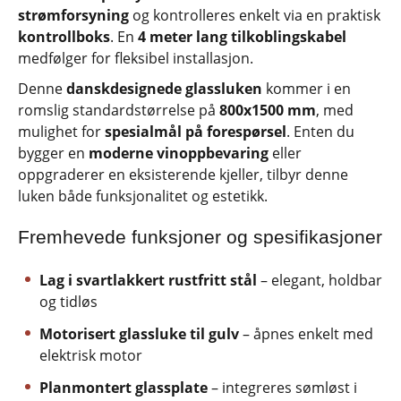
strømforsyning
og kontrolleres enkelt via en praktisk
kontrollboks
. En
4 meter lang tilkoblingskabel
medfølger for fleksibel installasjon.
Denne
danskdesignede glassluken
kommer i en
romslig standardstørrelse på
800x1500 mm
, med
mulighet for
spesialmål på forespørsel
. Enten du
bygger en
moderne vinoppbevaring
eller
oppgraderer en eksisterende kjeller, tilbyr denne
luken både funksjonalitet og estetikk.
Fremhevede funksjoner og spesifikasjoner
Lag i svartlakkert rustfritt stål
– elegant, holdbar
og tidløs
Motorisert glassluke til gulv
– åpnes enkelt med
elektrisk motor
Planmontert glassplate
– integreres sømløst i