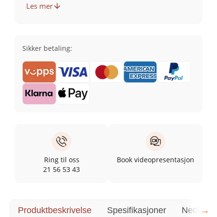
Les mer
Sikker betaling:
Ring til oss
Book videopresentasjon
21 56 53 43
→
Produktbeskrivelse
Spesifikasjoner
Nedlasti