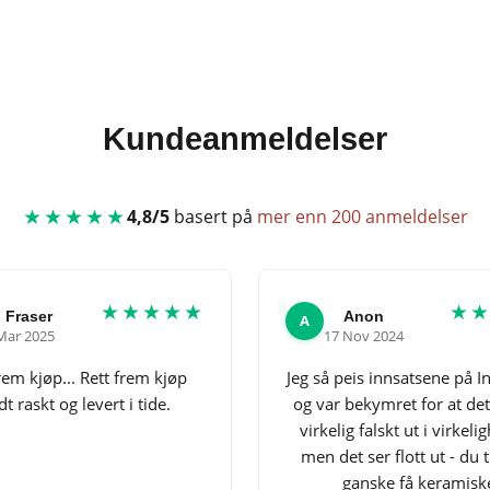
Kundeanmeldelser
★★★★★
4,8/5
basert på
mer enn 200 anmeldelser
★★★★★
★
 Fraser
Anon
A
Mar 2025
17 Nov 2024
rem kjøp... Rett frem kjøp
Jeg så peis innsatsene på 
t raskt og levert i tide.
og var bekymret for at det 
virkelig falskt ut i virkeli
men det ser flott ut - du 
ganske få keramisk