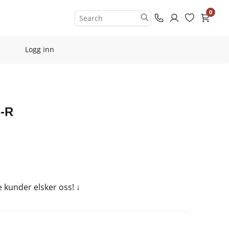
0
Logg inn
S-R
e kunder elsker oss!