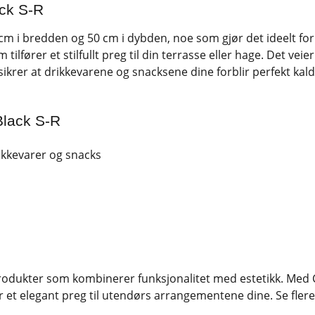
ack S-R
cm i bredden og 50 cm i dybden, noe som gjør det ideelt fo
lfører et stilfullt preg til din terrasse eller hage. Det veier 
er at drikkevarene og snacksene dine forblir perfekt kalde. M
Black S-R
rikkevarer og snacks
e produkter som kombinerer funksjonalitet med estetikk. Med
er et elegant preg til utendørs arrangementene dine. Se fle