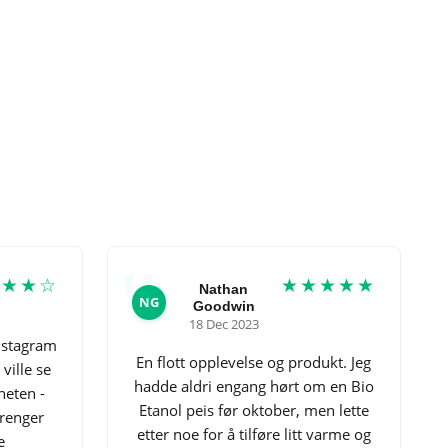
★★★☆
★★★★★
Nathan
NG
Goodwin
18 Dec 2023
Instagram
En flott opplevelse og produkt. Jeg
ville se
hadde aldri engang hørt om en Bio
gheten -
Etanol peis før oktober, men lette
trenger
etter noe for å tilføre litt varme og
e