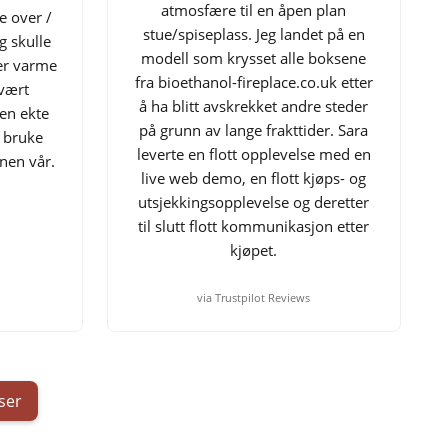
atmosfære til en åpen plan
e over /
stue/spiseplass. Jeg landet på en
g skulle
modell som krysset alle boksene
mer varme
fra bioethanol-fireplace.co.uk etter
svært
å ha blitt avskrekket andre steder
 en ekte
på grunn av lange frakttider. Sara
å bruke
leverte en flott opplevelse med en
inen vår.
live web demo, en flott kjøps- og
utsjekkingsopplevelse og deretter
til slutt flott kommunikasjon etter
kjøpet.
via Trustpilot Reviews
ser