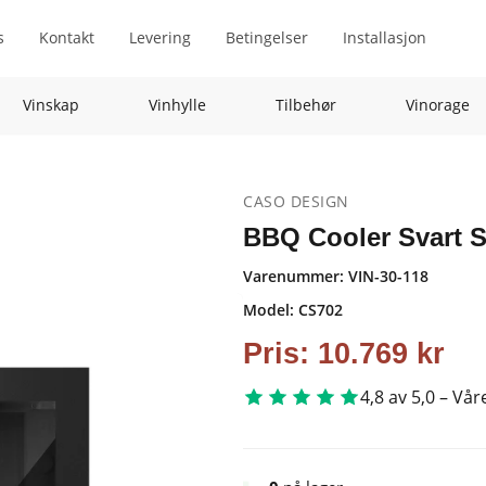
s
Kontakt
Levering
Betingelser
Installasjon
Vinskap
Vinhylle
Tilbehør
Vinorage
CASO DESIGN
BBQ Cooler Svart 
Varenummer:
VIN-30-118
Model: CS702
Pris:
10.769
kr
4,8 av 5,0 – Vår