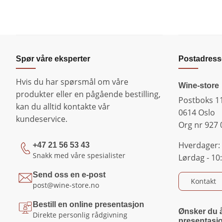
Spør våre eksperter
Postadress
Hvis du har spørsmål om våre
Wine-store
produkter eller en pågående bestilling,
Postboks 1
kan du alltid kontakte vår
0614 Oslo
kundeservice.
Org nr 927 
Hverdager: 
+47 21 56 53 43
Snakk med våre spesialister
Lørdag - 10:
Send oss en e-post
Kontakt
post@wine-store.no
Bestill en online presentasjon
Ønsker du å
Direkte personlig rådgivning
presentasj