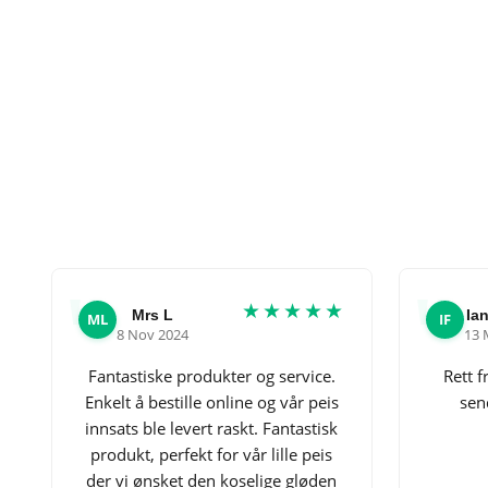
★★★★★
Mrs L
Ian
ML
IF
8 Nov 2024
13 
Fantastiske produkter og service.
Rett f
Enkelt å bestille online og vår peis
send
innsats ble levert raskt. Fantastisk
produkt, perfekt for vår lille peis
der vi ønsket den koselige gløden