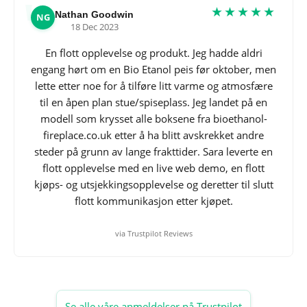
★★★★★
Nathan Goodwin
NG
18 Dec 2023
En flott opplevelse og produkt. Jeg hadde aldri
engang hørt om en Bio Etanol peis før oktober, men
lette etter noe for å tilføre litt varme og atmosfære
til en åpen plan stue/spiseplass. Jeg landet på en
modell som krysset alle boksene fra bioethanol-
fireplace.co.uk etter å ha blitt avskrekket andre
steder på grunn av lange frakttider. Sara leverte en
flott opplevelse med en live web demo, en flott
kjøps- og utsjekkingsopplevelse og deretter til slutt
flott kommunikasjon etter kjøpet.
via Trustpilot Reviews
Se alle våre anmeldelser på Trustpilot